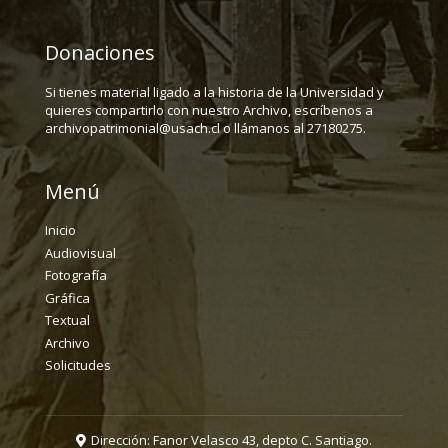
Donaciones
Si tienes material ligado a la historia de la Universidad y
quieres compartirlo con nuestro Archivo, escríbenos a
archivopatrimonial@usach.cl o llámanos al 27180275.
Menú
Inicio
Audiovisual
Fotografía
Gráfica
Textual
Archivo
Solicitudes
Dirección: Fanor Velasco 43, depto C. Santiago.