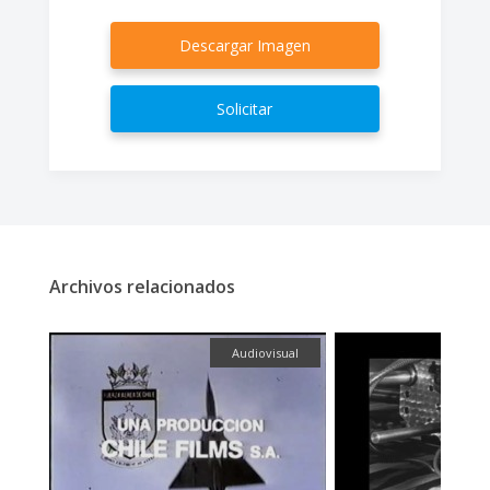
Descargar Imagen
Solicitar
Archivos relacionados
fía
Audiovisual