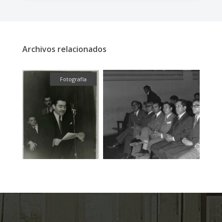
Archivos relacionados
ual
Fotografía
Fotog