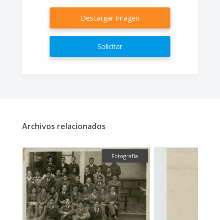
Descargar Imagen
Solicitar
Archivos relacionados
ual
Fotografía
T