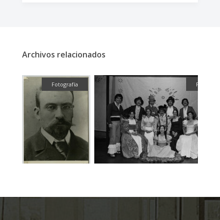
Archivos relacionados
fía
Fotografía
Fotografí