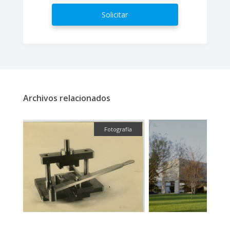
Solicitar
Archivos relacionados
fía
Fotografía