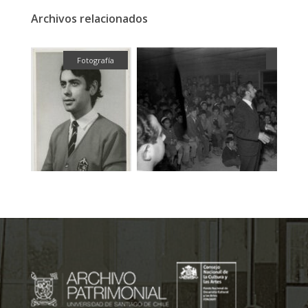
Archivos relacionados
fía
Fotografía
Fotogra