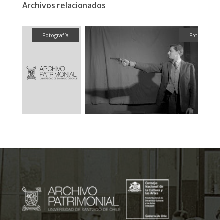
Archivos relacionados
fía
Fotografía
Fotografía