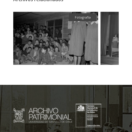
fía
Fotografía