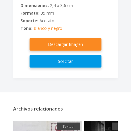
Dimensiones:
2,4 x 3,6 cm
Formato:
35 mm
Soporte:
Acetato
Tono:
Blanco y negro
Descargar Imagen
Solicitar
Archivos relacionados
fía
Textual
Fotograf