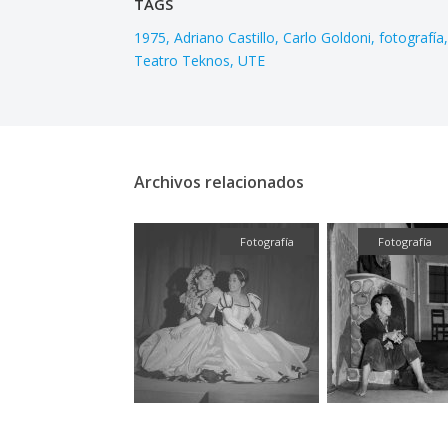
TAGS
1975
Adriano Castillo
Carlo Goldoni
fotografía
Teatro Teknos
UTE
Archivos relacionados
Fotografía
Fotografía
Fotografía