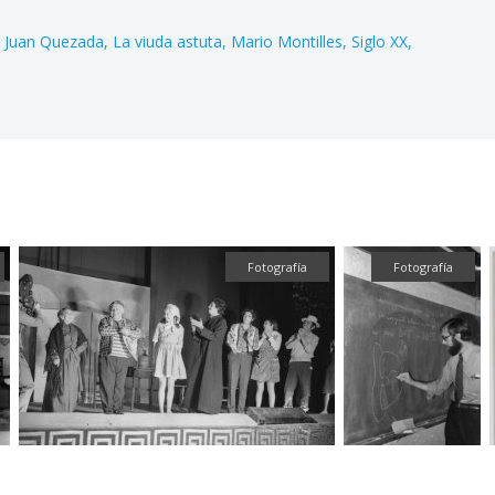
Juan Quezada
La viuda astuta
Mario Montilles
Siglo XX
Fotografía
Fotografía