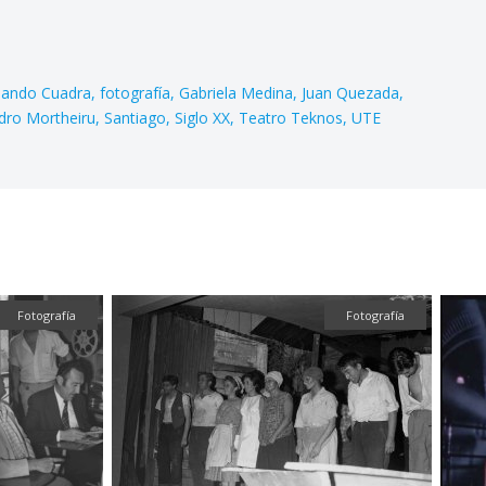
nando Cuadra
fotografía
Gabriela Medina
Juan Quezada
dro Mortheiru
Santiago
Siglo XX
Teatro Teknos
UTE
Fotografía
Fotografía