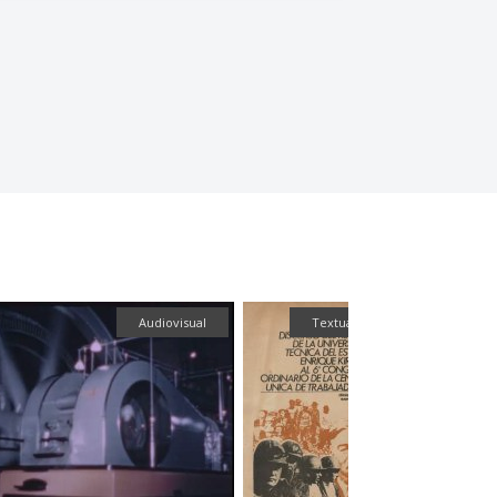
Audiovisual
Textual