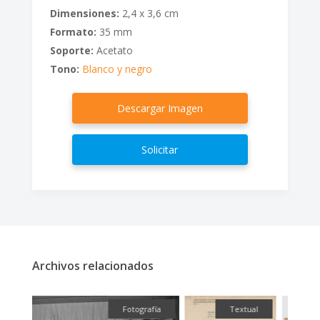
Dimensiones:
2,4 x 3,6 cm
Formato:
35 mm
Soporte:
Acetato
Tono:
Blanco y negro
Descargar Imagen
Solicitar
Archivos relacionados
fía
Textual
Textual
Te