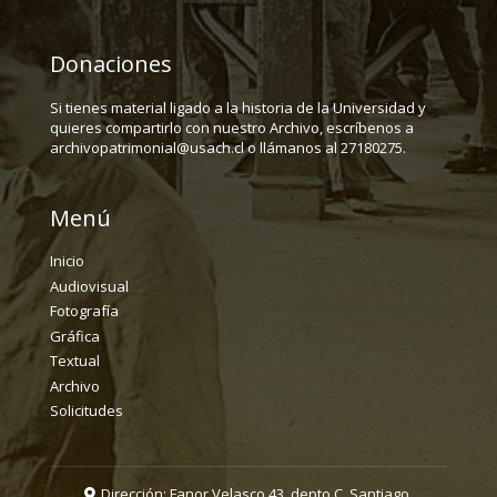
Donaciones
Si tienes material ligado a la historia de la Universidad y
quieres compartirlo con nuestro Archivo, escríbenos a
archivopatrimonial@usach.cl o llámanos al 27180275.
Menú
Inicio
Audiovisual
Fotografía
Gráfica
Textual
Archivo
Solicitudes
Dirección: Fanor Velasco 43, depto C. Santiago.