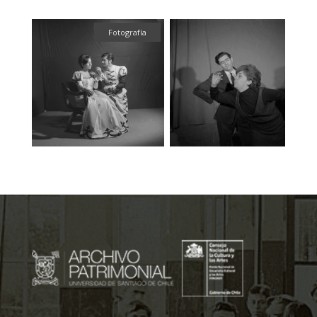
fía
Fotografía