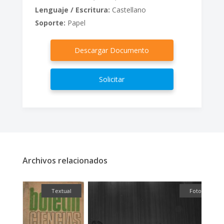
Lenguaje / Escritura:
Castellano
Soporte:
Papel
Descargar Documento
Solicitar
Archivos relacionados
fía
Textual
Fotografía