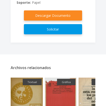
Soporte:
Papel
Descargar Documento
Solicitar
Archivos relacionados
fía
Textual
Gráfica
Textual