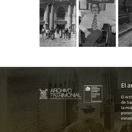
El a
El Arc
de Sa
la mis
poner 
inmate