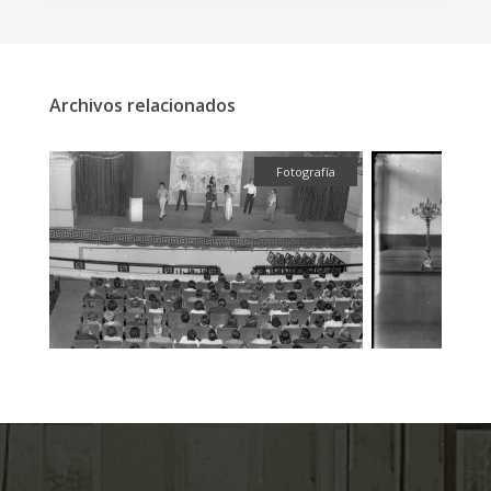
Archivos relacionados
ual
Fotografía