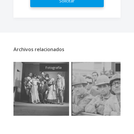
Solicitar
Archivos relacionados
fía
Fotografía
Audiovi