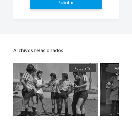
Solicitar
Archivos relacionados
fía
Fotografía
Fotografía