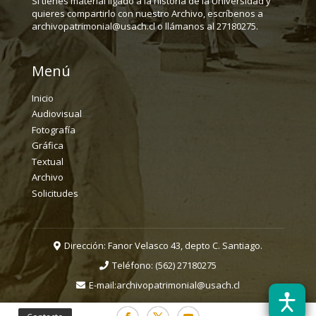
Si tienes material ligado a la historia de la Universidad y
quieres compartirlo con nuestro Archivo, escríbenos a
archivopatrimonial@usach.cl o llámanos al 27180275.
Menú
Inicio
Audiovisual
Fotografía
Gráfica
Textual
Archivo
Solicitudes
Dirección: Fanor Velasco 43, depto C. Santiago.
Teléfono:
(562) 27180275
E-mail:
archivopatrimonial@usach.cl