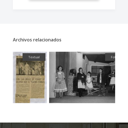
Archivos relacionados
ual
Fotografía