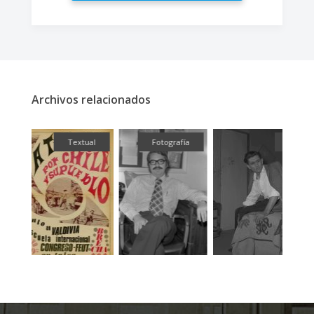
Archivos relacionados
ual
Fotografía
Fotografía