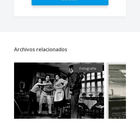
Archivos relacionados
fía
Fotografía